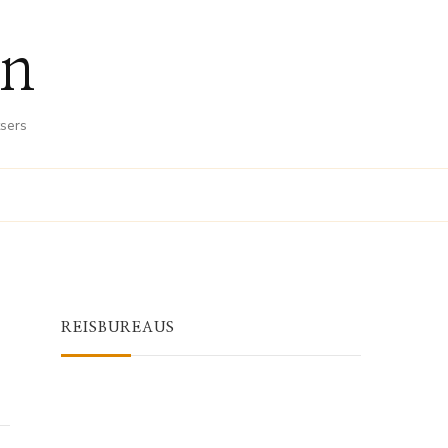
en
tsers
REISBUREAUS