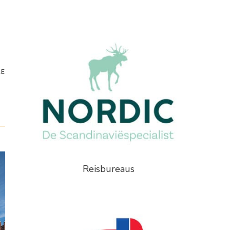
RE
Reisbureaus